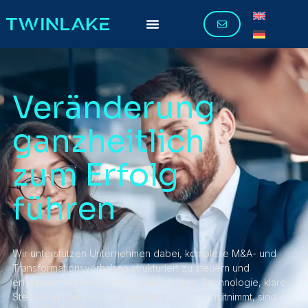
Veränderung
ganzheitlich
zum Erfolg
führen
Wir unterstützen Unternehmen dabei, komplexe M&A- und
Transformationsvorhaben strukturiert zu steuern und
erfolgreich in den Betrieb zu überführen. Technologie, klare
Steuerung und Veränderung, die Menschen mitnimmt, sind