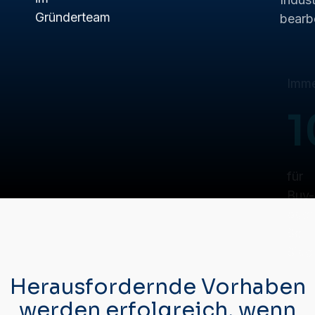
Gründerteam
Side
Herausfordernde Vorhaben
werden erfolgreich, wenn