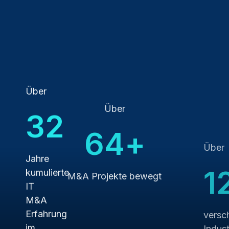
Über
Über
Über
47
95
+
1
Imm
Jahre
M&A Projekte bewegt
versc
kumulierte
Indust
IT
bearb
für
M&A
Buy-
Erfahrung
oder
im
Sell-