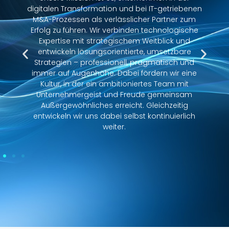
digitalen Transformation und bei IT-getriebenen
M&A-Prozessen als verlässlicher Partner zum
Erfolg zu führen. Wir verbinden technologische
Expertise mit strategischem Weitblick und
entwickeln lösungsorientierte, umsetzbare
Strategien – professionell, pragmatisch und
immer auf Augenhöhe. Dabei fördern wir eine
Kultur, in der ein ambitioniertes Team mit
Unternehmergeist und Freude gemeinsam
Außergewöhnliches erreicht. Gleichzeitig
entwickeln wir uns dabei selbst kontinuierlich
weiter.